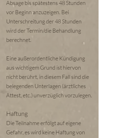
Absage bis spätestens 48 Stunden
vor Beginn anzuzeigen. Bei
Unterschreitung der 48 Stunden
wird der Termin/die Behandlung
berechnet.
Eine außerordentliche Kündigung
aus wichtigem Grund ist hiervon
nicht berührt, in diesem Fall sind die
belegenden Unterlagen (ärztliches
Attest, etc.) unverzüglich vorzulegen.
Haftung
Die Teilnahme erfolgt auf eigene
Gefahr, es wird keine Haftung von