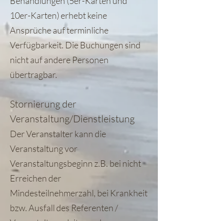
Behandlungen (5er-Karten und
10er-Karten) erhebt keine
Ansprüche auf terminliche
Verfügbarkeit. Die Buchungen sind
nicht auf andere Personen
übertragbar.
Stornierung der
Veranstaltung/Dienstleistung
Der Veranstalter kann die
Veranstaltung vor
Veranstaltungsbeginn z.B. bei nicht
Erreichen der
Mindesteilnehmerzahl, bei Krankheit
bzw. Ausfall des Referenten /