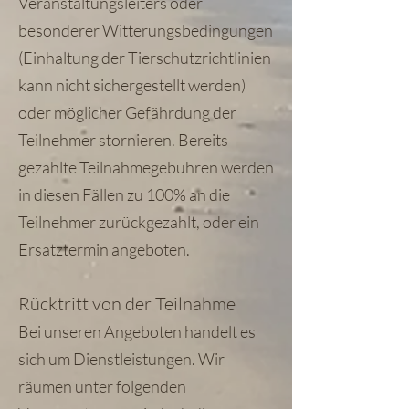
Veranstaltungsleiters oder
besonderer Witterungsbedingungen
(Einhaltung der Tierschutzrichtlinien
kann nicht sichergestellt werden)
oder möglicher Gefährdung der
Teilnehmer stornieren. Bereits
gezahlte Teilnahmegebühren werden
in diesen Fällen zu 100% an die
Teilnehmer zurückgezahlt, oder ein
Ersatztermin angeboten.
Rücktritt von der Teilnahme
Bei unseren Angeboten handelt es
sich um Dienstleistungen. Wir
räumen unter folgenden