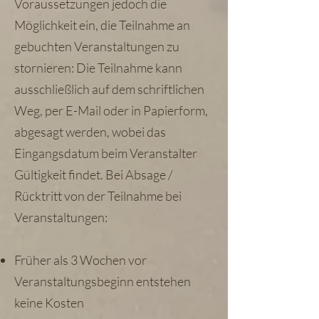
Voraussetzungen jedoch die
Möglichkeit ein, die Teilnahme an
gebuchten Veranstaltungen zu
stornieren: Die Teilnahme kann
ausschließlich auf dem schriftlichen
Weg, per E-Mail oder in Papierform,
abgesagt werden, wobei das
Eingangsdatum beim Veranstalter
Gültigkeit findet. Bei Absage /
Rücktritt von der Teilnahme bei
Veranstaltungen:
Früher als 3 Wochen vor
Veranstaltungsbeginn entstehen
keine Kosten