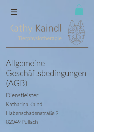
Allgemeine
Geschäftsbedingungen
(AGB)
Dienstleister
Katharina Kaindl
Habenschadenstraße 9
82049 Pullach