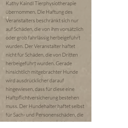
Kathy Kaindl Tierphysiotherapie
übernommen. Die Haftung des
Veranstalters beschränkt sich nur
auf Schäden, die von ihm vorsätzlich
oder grob fahrlässig herbeigeführt
wurden. Der Veranstalter haftet
nicht für Schäden, die von Dritten
herbeigeführt wurden. Gerade
hinsichtlich mitgebrachter Hunde
wird ausdrücklicher darauf
hingewiesen, dass für diese eine
Haftpflichtversicherung bestehen
muss. Der Hundehalter haftet selbst
für Sach- und Personenschäden, die
durch den mitgebrachten Hund