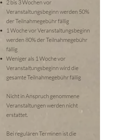
2 bis 3 Wochen vor
Veranstaltungsbeginn werden 50%
der Teilnahmegebühr fällig
1 Woche vor Veranstaltungsbeginn
werden 80% der Teilnahmegebühr
fällig
Weniger als 1 Woche vor
Veranstaltungsbeginn wird die
gesamte Teilnahmegebühr fällig
Nicht in Anspruch genommene
Veranstaltungen werden nicht
erstattet.
Bei regulären Terminen ist die