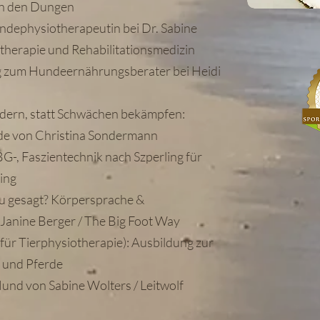
an den Dungen
ndephysiotherapeutin bei Dr. Sabine
otherapie und Rehabilitationsmedizin
g zum Hundeernährungsberater bei Heidi
rdern, statt Schwächen bekämpfen:
nde von Christina Sondermann
G-, Faszientechnik nach Szperling für
ing
du gesagt? Körpersprache &
Janine Berger / The Big Foot Way
ür Tierphysiotherapie): Ausbildung zur
 und Pferde
und von Sabine Wolters / Leitwolf