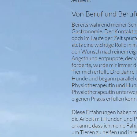
Von Beruf und Beru
Bereits während meiner Schu
Gastronomie. Der Kontakt z
doch im Laufe der Zeit spürte
stets eine wichtige Rolle in 
den Wunsch nach einem eigen
Angsthund entpuppte, der v
forderte, wurde mir immer d
Tier mich erfüllt. Drei Jahre
Hunde und begann parallel 
Physiotherapeutin und Hunde
Physiotherapeutin unterweg
eigenen Praxis erfüllen konn
Diese Erfahrungen haben mi
die Arbeit mit Hunden und P
erkannt, dass ich meine Fäh
um Tieren zu helfen und ihr