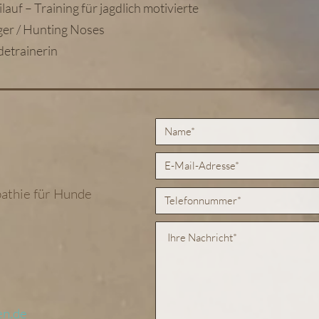
lauf – Training für jagdlich motivierte
er / Hunting Noses
etrainerin
athie für Hunde
en.de