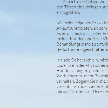
ist für mich eine Gelegenhe
den Tieren einzubringen und
ermöglichen.
Mit meiner eigenen Praxis k
Anlaufpunkt bieten, an dem 
Es erfüllt mich mit großer F
meiner Kunden und ihrer Vie
Behandlungspläne zu entwick
Bedürfnisse zugeschnitten s
Ich lade Sie herzlich ein, m
Expertise in der Physiother
Hundetraining zu profitier
Vierbeinern zu mehr Bewegl
verhelfen. Zögern Sie nicht,
vereinbaren oder weitere In
darauf, Sie und Ihre Tiere k