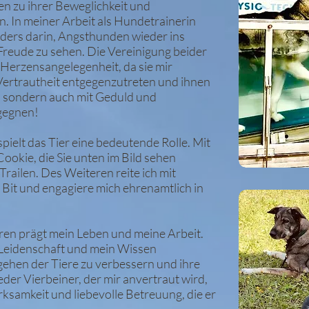
en zu ihrer Beweglichkeit und
. In meiner Arbeit als Hundetrainerin
nders darin, Angsthunden wieder ins
Freude zu sehen. Die Vereinigung beider
e Herzensangelegenheit, da sie mir
Vertrautheit entgegenzutreten und ihnen
t, sondern auch mit Geduld und
gegnen!
pielt das Tier eine bedeutende Rolle. Mit
kie, die Sie unten im Bild sehen
railen. Des Weiteren reite ich mit
Bit und engagiere mich ehrenamtlich in
ren prägt mein Leben und meine Arbeit.
e Leidenschaft und mein Wissen
ehen der Tiere zu verbessern und ihre
eder Vierbeiner, der mir anvertraut wird,
rksamkeit und liebevolle Betreuung, die er