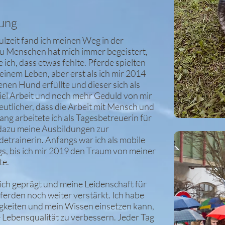
fung
lzeit fand ich meinen Weg in der
u Menschen hat mich immer begeistert,
 ich, dass etwas fehlte. Pferde spielten
meinem Leben, aber erst als ich mir 2014
en Hund erfüllte und dieser sich als
iel Arbeit und noch mehr Geduld von mir
eutlicher, dass die Arbeit mit Mensch und
 lang arbeitete ich als Tagesbetreuerin für
dazu meine Ausbildungen zur
trainerin. Anfangs war ich als mobile
s, bis ich mir 2019 den Traum von meiner
te.
ch geprägt und meine Leidenschaft für
ferden noch weiter verstärkt. Ich habe
igkeiten und mein Wissen einsetzen kann,
e Lebensqualität zu verbessern. Jeder Tag