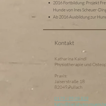
2016 Fortbildung: Projekt Frei
Hunde von Ines Scheuer-Ding
Ab 2016 Ausbildung zur Hund
Kontakt
Katharina Kaindl
Physiotherapie und Osteop
Praxis:
Jaiserstraße 18
82049 Pullach
0179 / 99 09 829
kathy@tierphysio-muench