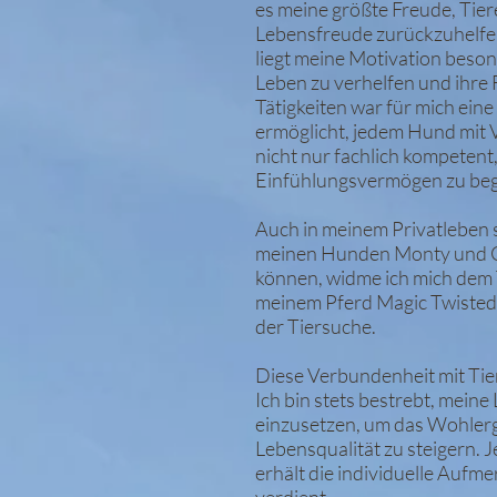
es meine größte Freude, Tier
Lebensfreude zurückzuhelfen
liegt meine Motivation beso
Leben zu verhelfen und ihre 
Tätigkeiten war für mich ein
ermöglicht, jedem Hund mit 
nicht nur fachlich kompeten
Einfühlungsvermögen zu be
Auch in meinem Privatleben s
meinen Hunden Monty und Coo
können, widme ich mich dem T
meinem Pferd Magic Twisted 
der Tiersuche.
Diese Verbundenheit mit Tie
Ich bin stets bestrebt, mein
einzusetzen, um das Wohlerg
Lebensqualität zu steigern. J
erhält die individuelle Aufme
verdient.