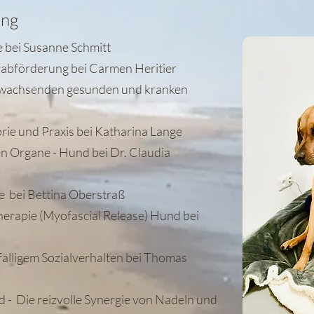
ung
 bei Susanne Schmitt
rabförderung bei Carmen Heritier
n wachsenden gesunden und kranken
rie und Praxis bei Katharina Lange
n Organe - Hund bei Dr. Claudia
e bei Bettina Oberstraß
erapie (Myofascial Release) Hund bei
fälligem Sozialverhalten bei Thomas
- Die reizvolle Synergie von Nadeln und