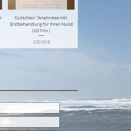
Schnellansicht
r
Gutschein "Anamnese inkl.
Erstbehandlung für Ihren Hund
(60 Min.)
Preis
100,00 €