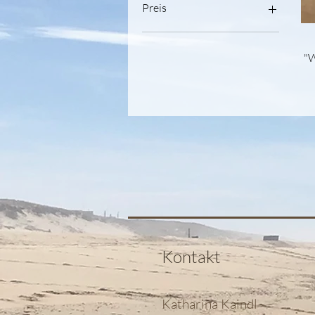
Preis
50 €
100 €
"W
Kontakt
Katharina Kaindl