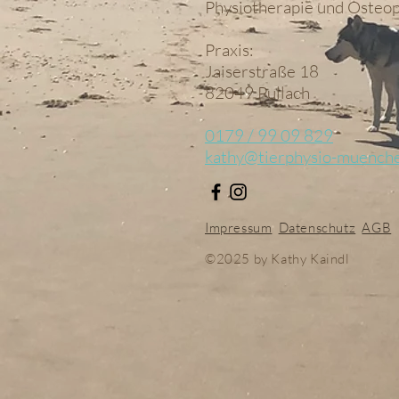
Physiotherapie und Osteop
Praxis:
Jaiserstraße 18
82049 Pullach
0179 / 99 09 829
kathy@tierphysio-muench
Impressum
Datenschutz
AGB
©2025 by Kathy Kaindl