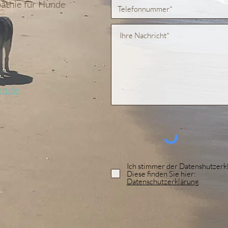
athie für Hunde
en.de
Ich stimmer der Datenshutzerk
Diese finden Sie hier:
Datenschutzerklärung