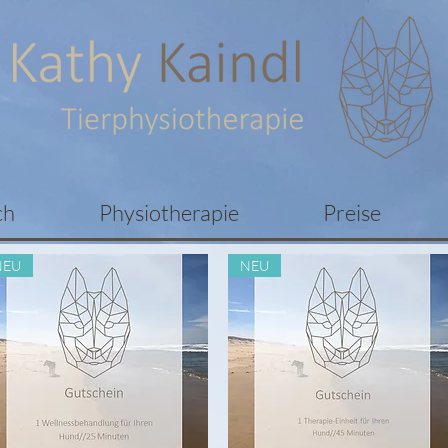
ch
Physiotherapie
Preise
NEU
NEU